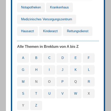
Notapotheken
Krankenhaus
Medizinisches Versorgungszentrum
Hausarzt
Kinderarzt
Rettungsdienst
Alle Themen in Breklum von A bis Z
A
B
C
D
E
F
G
H
I
J
K
L
M
N
O
P
Q
R
S
T
U
V
W
X
Y
Z