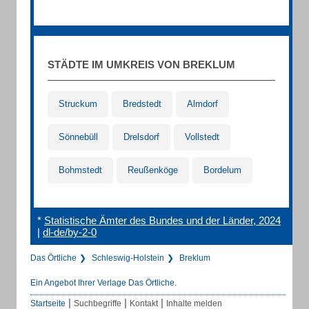
STÄDTE IM UMKREIS VON BREKLUM
Struckum
Bredstedt
Almdorf
Sönnebüll
Drelsdorf
Vollstedt
Bohmstedt
Reußenköge
Bordelum
*
Statistische Ämter des Bundes und der Länder, 2024
|
dl-de/by-2-0
Das Örtliche
Schleswig-Holstein
Breklum
Ein Angebot Ihrer Verlage Das Örtliche.
|
|
|
Startseite
Suchbegriffe
Kontakt
Inhalte melden