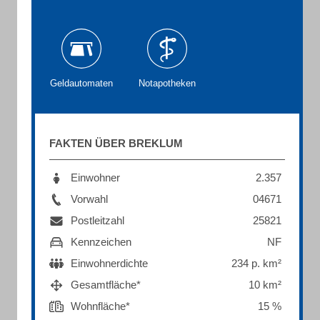
Geldautomaten
Notapotheken
FAKTEN ÜBER BREKLUM
Einwohner
2.357
Vorwahl
04671
Postleitzahl
25821
Kennzeichen
NF
Einwohnerdichte
234 p. km²
Gesamtfläche*
10 km²
Wohnfläche*
15 %