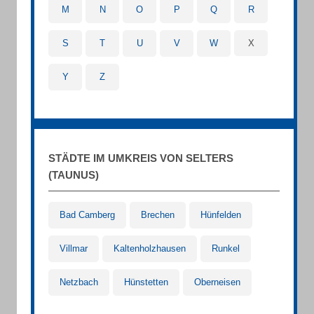
M
N
O
P
Q
R
S
T
U
V
W
X
Y
Z
STÄDTE IM UMKREIS VON SELTERS
(TAUNUS)
Bad Camberg
Brechen
Hünfelden
Villmar
Kaltenholzhausen
Runkel
Netzbach
Hünstetten
Oberneisen