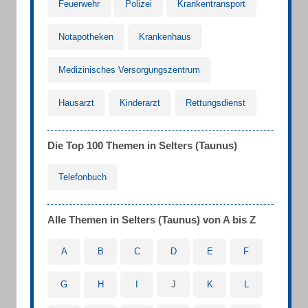
Feuerwehr
Polizei
Krankentransport
Notapotheken
Krankenhaus
Medizinisches Versorgungszentrum
Hausarzt
Kinderarzt
Rettungsdienst
Die Top 100 Themen in Selters (Taunus)
Telefonbuch
Alle Themen in Selters (Taunus) von A bis Z
A
B
C
D
E
F
G
H
I
J
K
L