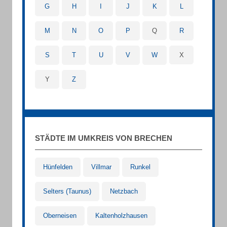
G
H
I
J
K
L
M
N
O
P
Q
R
S
T
U
V
W
X
Y
Z
STÄDTE IM UMKREIS VON BRECHEN
Hünfelden
Villmar
Runkel
Selters (Taunus)
Netzbach
Oberneisen
Kaltenholzhausen