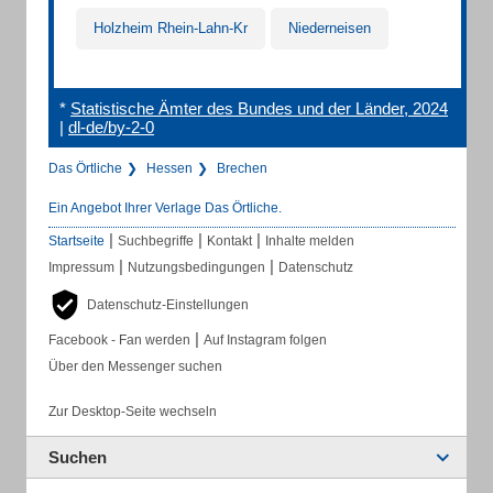
Holzheim Rhein-Lahn-Kr
Niederneisen
*
Statistische Ämter des Bundes und der Länder, 2024
|
dl-de/by-2-0
Das Örtliche
Hessen
Brechen
Ein Angebot Ihrer Verlage Das Örtliche.
|
|
|
Startseite
Suchbegriffe
Kontakt
Inhalte melden
|
|
Impressum
Nutzungsbedingungen
Datenschutz
Datenschutz-Einstellungen
|
Facebook - Fan werden
Auf Instagram folgen
Über den Messenger suchen
Zur Desktop-Seite wechseln
Suchen