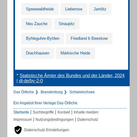
Spreewaldheide
Lieberose
Jamlitz
Neu Zauche
Straupitz
Byhleguhre-Byhlen
Friedland b Beeskow
Drachhausen
Märkische Heide
*
Statistische Ämter des Bundes und der Länder, 2024
|
dl-de/by-2-0
Das Örtliche
Brandenburg
Schwielochsee
Ein Angebot Ihrer Verlage Das Örtliche.
|
|
|
Startseite
Suchbegriffe
Kontakt
Inhalte melden
|
|
Impressum
Nutzungsbedingungen
Datenschutz
Datenschutz-Einstellungen