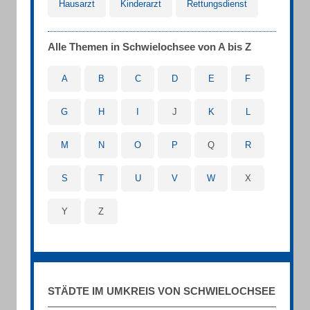
Hausarzt
Kinderarzt
Rettungsdienst
Alle Themen in Schwielochsee von A bis Z
A
B
C
D
E
F
G
H
I
J
K
L
M
N
O
P
Q
R
S
T
U
V
W
X
Y
Z
STÄDTE IM UMKREIS VON SCHWIELOCHSEE