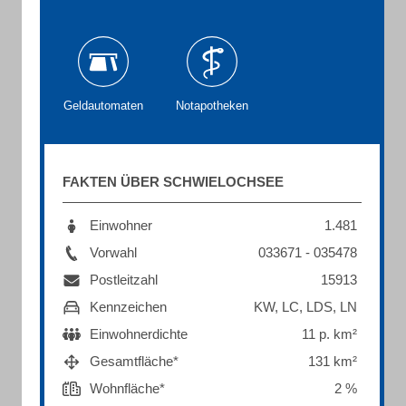
Geldautomaten
Notapotheken
FAKTEN ÜBER SCHWIELOCHSEE
Einwohner
1.481
Vorwahl
033671 - 035478
Postleitzahl
15913
Kennzeichen
KW, LC, LDS, LN
Einwohnerdichte
11 p. km²
Gesamtfläche*
131 km²
Wohnfläche*
2 %