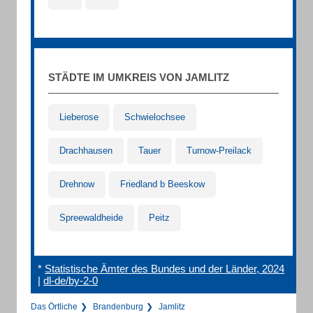
STÄDTE IM UMKREIS VON JAMLITZ
Lieberose
Schwielochsee
Drachhausen
Tauer
Turnow-Preilack
Drehnow
Friedland b Beeskow
Spreewaldheide
Peitz
*
Statistische Ämter des Bundes und der Länder, 2024
|
dl-de/by-2-0
Das Örtliche
Brandenburg
Jamlitz