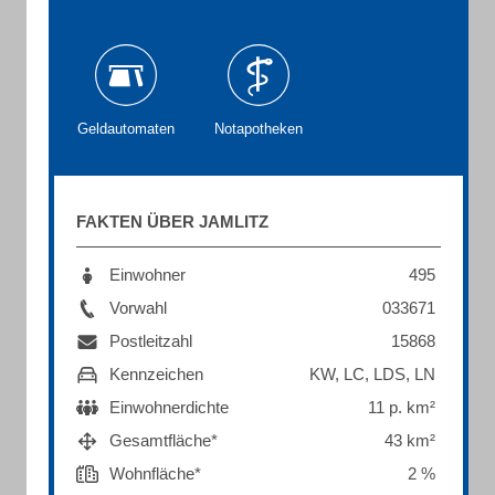
Geldautomaten
Notapotheken
FAKTEN ÜBER JAMLITZ
Einwohner
495
Vorwahl
033671
Postleitzahl
15868
Kennzeichen
KW, LC, LDS, LN
Einwohnerdichte
11 p. km²
Gesamtfläche*
43 km²
Wohnfläche*
2 %