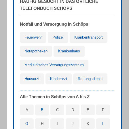
HÄUFIG GESUCHT IN DAS ÖRTLICHE
TELEFONBUCH SCHÖPS
Notfall und Versorgung in Schöps
Feuerwehr
Polizei
Krankentransport
Notapotheken
Krankenhaus
Medizinisches Versorgungszentrum
Hausarzt
Kinderarzt
Rettungsdienst
Alle Themen in Schöps von A bis Z
A
B
C
D
E
F
G
H
I
J
K
L