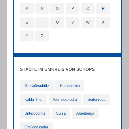
M
N
O
P
Q
R
S
T
U
V
W
X
Y
Z
STÄDTE IM UMKREIS VON SCHÖPS
Großpürschütz
Rothenstein
Kahla Thür
Kleinbockedra
Seitenroda
Unterbodnitz
Sulza
Altenberga
Großbockedra