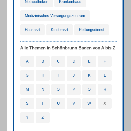
Notapotheken
Krankenhaus
Medizinisches Versorgungszentrum
Hausarzt
Kinderarzt
Rettungsdienst
Alle Themen in Schönbrunn Baden von A bis Z
A
B
C
D
E
F
G
H
I
J
K
L
M
N
O
P
Q
R
S
T
U
V
W
X
Y
Z