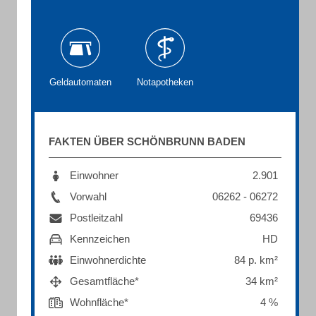
Geldautomaten
Notapotheken
FAKTEN ÜBER SCHÖNBRUNN BADEN
Einwohner
2.901
Vorwahl
06262 - 06272
Postleitzahl
69436
Kennzeichen
HD
Einwohnerdichte
84 p. km²
Gesamtfläche*
34 km²
Wohnfläche*
4 %