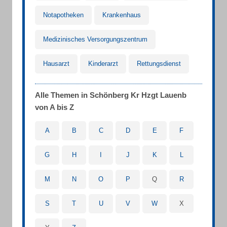
Notapotheken
Krankenhaus
Medizinisches Versorgungszentrum
Hausarzt
Kinderarzt
Rettungsdienst
Alle Themen in Schönberg Kr Hzgt Lauenb
von A bis Z
A
B
C
D
E
F
G
H
I
J
K
L
M
N
O
P
Q
R
S
T
U
V
W
X