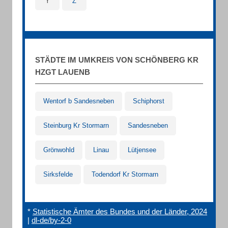
Y
Z
STÄDTE IM UMKREIS VON SCHÖNBERG KR
HZGT LAUENB
Wentorf b Sandesneben
Schiphorst
Steinburg Kr Stormarn
Sandesneben
Grönwohld
Linau
Lütjensee
Sirksfelde
Todendorf Kr Stormarn
*
Statistische Ämter des Bundes und der Länder, 2024
|
dl-de/by-2-0