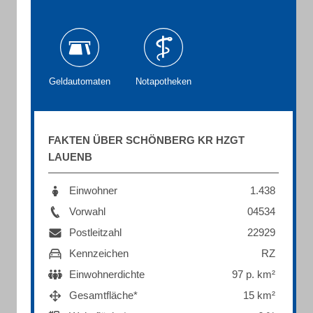
Geldautomaten
Notapotheken
FAKTEN ÜBER SCHÖNBERG KR HZGT
LAUENB
Einwohner
1.438
Vorwahl
04534
Postleitzahl
22929
Kennzeichen
RZ
Einwohnerdichte
97 p. km²
Gesamtfläche*
15 km²