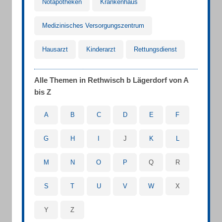
Notapotheken
Krankenhaus
Medizinisches Versorgungszentrum
Hausarzt
Kinderarzt
Rettungsdienst
Alle Themen in Rethwisch b Lägerdorf von A
bis Z
A
B
C
D
E
F
G
H
I
J
K
L
M
N
O
P
Q
R
S
T
U
V
W
X
Y
Z