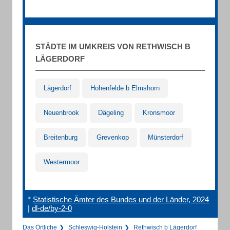
STÄDTE IM UMKREIS VON RETHWISCH B
LÄGERDORF
Lägerdorf
Hohenfelde b Elmshorn
Neuenbrook
Dägeling
Kronsmoor
Breitenburg
Grevenkop
Münsterdorf
Westermoor
*
Statistische Ämter des Bundes und der Länder, 2024
|
dl-de/by-2-0
Das Örtliche
Schleswig-Holstein
Rethwisch b Lägerdorf