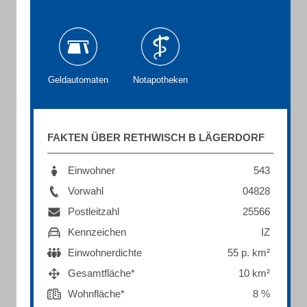
Geldautomaten
Notapotheken
FAKTEN ÜBER RETHWISCH B LÄGERDORF
Einwohner
543
Vorwahl
04828
Postleitzahl
25566
Kennzeichen
IZ
Einwohnerdichte
55 p. km²
Gesamtfläche*
10 km²
Wohnfläche*
8 %