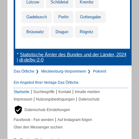
Lützow
Schildetal
Krembz
Gadebusch
Perlin
Gottesgabe
Brüsewitz
Dragun
Rögnitz
*
Statistische Ämter des Bundes und der Länder, 2024
|
dl-de/by-2-0
Das Örtliche
Mecklenburg-Vorpommern
Pokrent
Ein Angebot Ihrer Verlage Das Örtliche.
|
|
|
Startseite
Suchbegriffe
Kontakt
Inhalte melden
|
|
Impressum
Nutzungsbedingungen
Datenschutz
Datenschutz-Einstellungen
|
Facebook - Fan werden
Auf Instagram folgen
Über den Messenger suchen