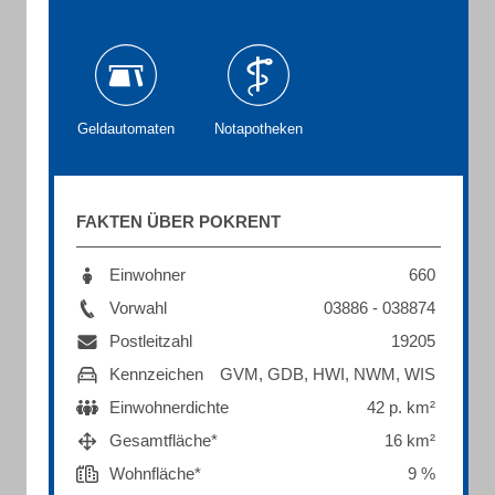
Geldautomaten
Notapotheken
FAKTEN ÜBER POKRENT
Einwohner
660
Vorwahl
03886 - 038874
Postleitzahl
19205
Kennzeichen
GVM, GDB, HWI, NWM, WIS
Einwohnerdichte
42 p. km²
Gesamtfläche*
16 km²
Wohnfläche*
9 %