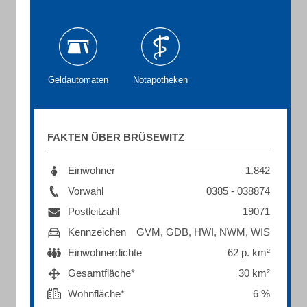
Geldautomaten
Notapotheken
FAKTEN ÜBER BRÜSEWITZ
Einwohner
1.842
Vorwahl
0385 - 038874
Postleitzahl
19071
Kennzeichen
GVM, GDB, HWI, NWM, WIS
Einwohnerdichte
62 p. km²
Gesamtfläche*
30 km²
Wohnfläche*
6 %