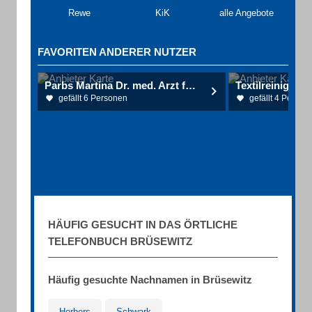
Rewe
KiK
alle Angebote
FAVORITEN ANDERER NUTZER
Parbs Martina Dr. med. Arzt für Hautkrankheiten und Geschlechtskrankheiten
Textilreinigun
gefällt 6 Personen
gefällt 4 Person
HÄUFIG GESUCHT IN DAS ÖRTLICHE
TELEFONBUCH BRÜSEWITZ
Häufig gesuchte Nachnamen in Brüsewitz
Herbers
Schwark