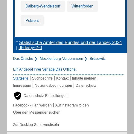
Dalberg-Wendelstorf
Wittenförden
Pokrent
*
Statistische Ämter des Bundes und der Länder, 2024
|
dl-de/by-2-0
Das Örtliche
Mecklenburg-Vorpommern
Brüsewitz
Ein Angebot Ihrer Verlage Das Örtliche.
|
|
|
Startseite
Suchbegriffe
Kontakt
Inhalte melden
|
|
Impressum
Nutzungsbedingungen
Datenschutz
Datenschutz-Einstellungen
|
Facebook - Fan werden
Auf Instagram folgen
Über den Messenger suchen
Zur Desktop-Seite wechseln