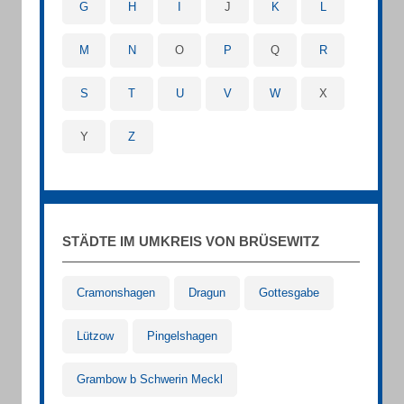
G
H
I
J
K
L
M
N
O
P
Q
R
S
T
U
V
W
X
Y
Z
STÄDTE IM UMKREIS VON BRÜSEWITZ
Cramonshagen
Dragun
Gottesgabe
Lützow
Pingelshagen
Grambow b Schwerin Meckl