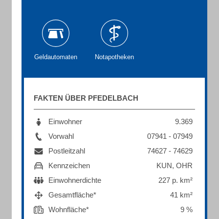
Geldautomaten
Notapotheken
FAKTEN ÜBER PFEDELBACH
Einwohner
9.369
Vorwahl
07941 - 07949
Postleitzahl
74627 - 74629
Kennzeichen
KUN, OHR
Einwohnerdichte
227 p. km²
Gesamtfläche*
41 km²
Wohnfläche*
9 %