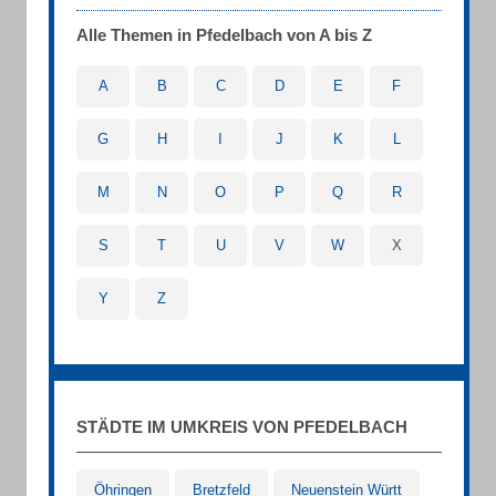
Alle Themen in Pfedelbach von A bis Z
A
B
C
D
E
F
G
H
I
J
K
L
M
N
O
P
Q
R
S
T
U
V
W
X
Y
Z
STÄDTE IM UMKREIS VON PFEDELBACH
Öhringen
Bretzfeld
Neuenstein Württ