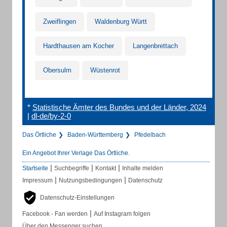
Zweiflingen
Waldenburg Württ
Hardthausen am Kocher
Langenbrettach
Obersulm
Wüstenrot
*
Statistische Ämter des Bundes und der Länder, 2024
|
dl-de/by-2-0
Das Örtliche
Baden-Württemberg
Pfedelbach
Ein Angebot Ihrer Verlage Das Örtliche.
|
|
|
Startseite
Suchbegriffe
Kontakt
Inhalte melden
|
|
Impressum
Nutzungsbedingungen
Datenschutz
Datenschutz-Einstellungen
|
Facebook - Fan werden
Auf Instagram folgen
Über den Messenger suchen