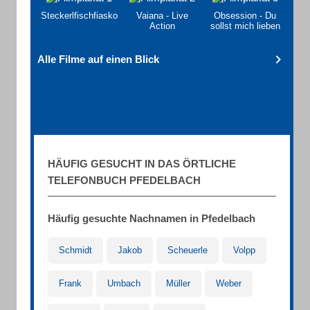
Steckerlfischfiasko
Vaiana - Live
Obsession - Du
Action
sollst mich lieben
Alle Filme auf einen Blick
HÄUFIG GESUCHT IN DAS ÖRTLICHE
TELEFONBUCH PFEDELBACH
Häufig gesuchte Nachnamen in Pfedelbach
Schmidt
Jakob
Scheuerle
Volpp
Frank
Umbach
Müller
Weber