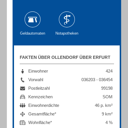
Geldautomaten
Notapotheken
FAKTEN ÜBER OLLENDORF ÜBER ERFURT
Einwohner
424
Vorwahl
036203 - 036454
Postleitzahl
99198
Kennzeichen
SOM
Einwohnerdichte
46 p. km²
Gesamtfläche*
9 km²
Wohnfläche*
4 %