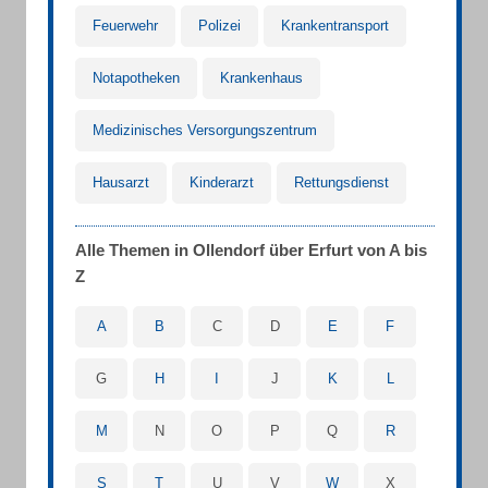
Feuerwehr
Polizei
Krankentransport
Notapotheken
Krankenhaus
Medizinisches Versorgungszentrum
Hausarzt
Kinderarzt
Rettungsdienst
Alle Themen in Ollendorf über Erfurt von A bis
Z
A
B
C
D
E
F
G
H
I
J
K
L
M
N
O
P
Q
R
S
T
U
V
W
X