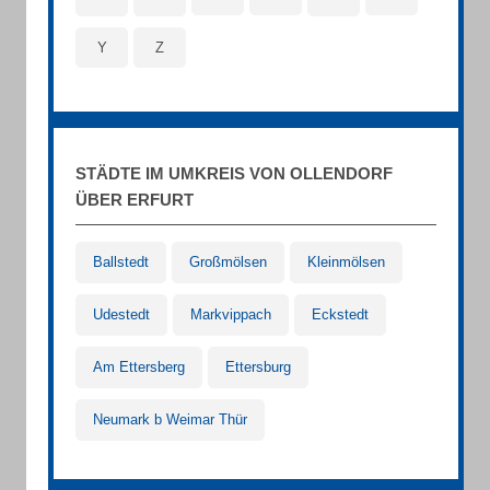
Y
Z
STÄDTE IM UMKREIS VON OLLENDORF
ÜBER ERFURT
Ballstedt
Großmölsen
Kleinmölsen
Udestedt
Markvippach
Eckstedt
Am Ettersberg
Ettersburg
Neumark b Weimar Thür