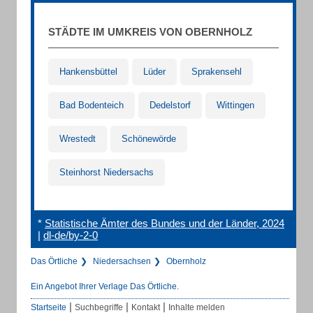
STÄDTE IM UMKREIS VON OBERNHOLZ
Hankensbüttel
Lüder
Sprakensehl
Bad Bodenteich
Dedelstorf
Wittingen
Wrestedt
Schönewörde
Steinhorst Niedersachs
*
Statistische Ämter des Bundes und der Länder, 2024
|
dl-de/by-2-0
Das Örtliche
Niedersachsen
Obernholz
Ein Angebot Ihrer Verlage Das Örtliche.
|
|
|
Startseite
Suchbegriffe
Kontakt
Inhalte melden