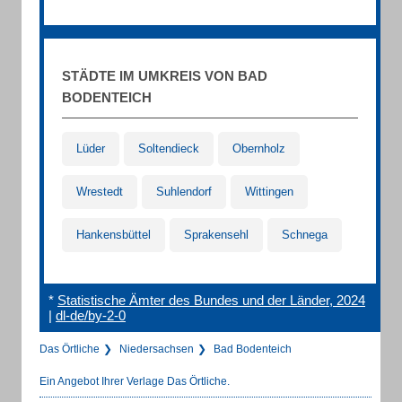
STÄDTE IM UMKREIS VON BAD
BODENTEICH
Lüder
Soltendieck
Obernholz
Wrestedt
Suhlendorf
Wittingen
Hankensbüttel
Sprakensehl
Schnega
*
Statistische Ämter des Bundes und der Länder, 2024
|
dl-de/by-2-0
Das Örtliche
Niedersachsen
Bad Bodenteich
Ein Angebot Ihrer Verlage Das Örtliche.