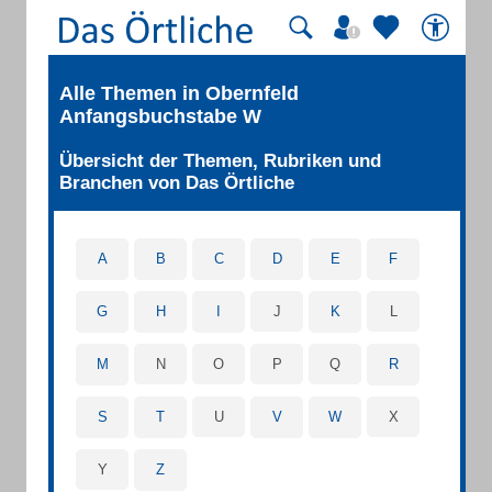
Alle Themen in Obernfeld
Anfangsbuchstabe W
Übersicht der Themen, Rubriken und
Branchen von Das Örtliche
A
B
C
D
E
F
G
H
I
J
K
L
M
N
O
P
Q
R
S
T
U
V
W
X
Y
Z