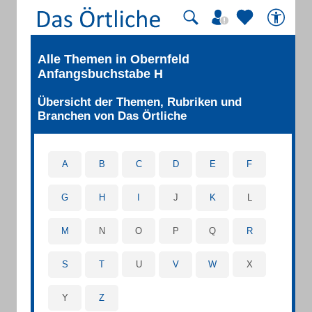
Alle Themen in Obernfeld
Anfangsbuchstabe H
Übersicht der Themen, Rubriken und
Branchen von Das Örtliche
A
B
C
D
E
F
G
H
I
J
K
L
M
N
O
P
Q
R
S
T
U
V
W
X
Y
Z