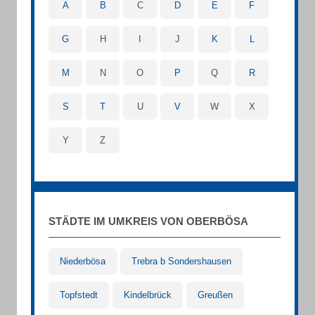
A
B
C
D
E
F
G
H
I
J
K
L
M
N
O
P
Q
R
S
T
U
V
W
X
Y
Z
STÄDTE IM UMKREIS VON OBERBÖSA
Niederbösa
Trebra b Sondershausen
Topfstedt
Kindelbrück
Greußen