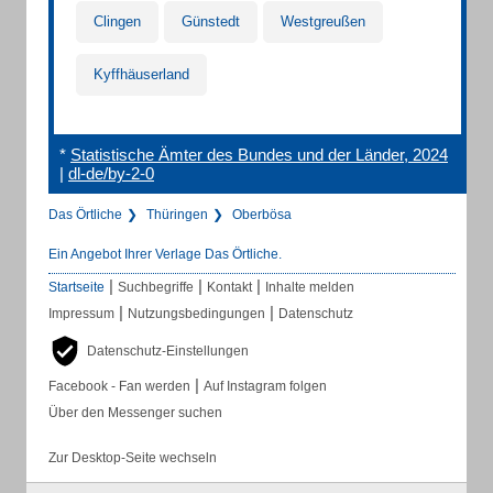
Clingen
Günstedt
Westgreußen
Kyffhäuserland
*
Statistische Ämter des Bundes und der Länder, 2024
|
dl-de/by-2-0
Das Örtliche
Thüringen
Oberbösa
Ein Angebot Ihrer Verlage Das Örtliche.
|
|
|
Startseite
Suchbegriffe
Kontakt
Inhalte melden
|
|
Impressum
Nutzungsbedingungen
Datenschutz
Datenschutz-Einstellungen
|
Facebook - Fan werden
Auf Instagram folgen
Über den Messenger suchen
Zur Desktop-Seite wechseln