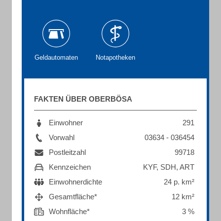
Geldautomaten
Notapotheken
FAKTEN ÜBER OBERBÖSA
Einwohner
291
Vorwahl
03634 - 036454
Postleitzahl
99718
Kennzeichen
KYF, SDH, ART
Einwohnerdichte
24 p. km²
Gesamtfläche*
12 km²
Wohnfläche*
3 %