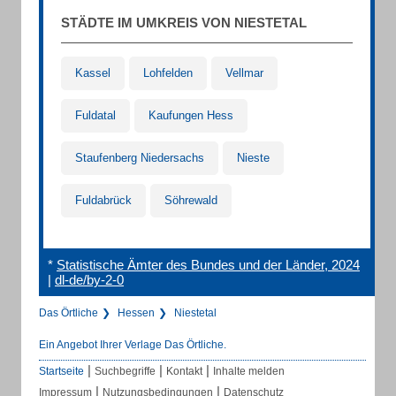
STÄDTE IM UMKREIS VON NIESTETAL
Kassel
Lohfelden
Vellmar
Fuldatal
Kaufungen Hess
Staufenberg Niedersachs
Nieste
Fuldabrück
Söhrewald
*
Statistische Ämter des Bundes und der Länder, 2024
|
dl-de/by-2-0
Das Örtliche
Hessen
Niestetal
Ein Angebot Ihrer Verlage Das Örtliche.
|
|
|
Startseite
Suchbegriffe
Kontakt
Inhalte melden
|
|
Impressum
Nutzungsbedingungen
Datenschutz