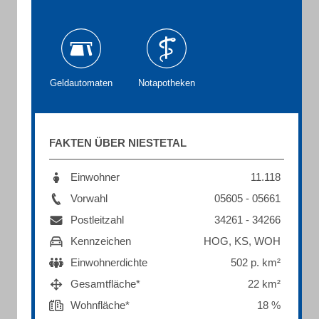
Geldautomaten
Notapotheken
FAKTEN ÜBER NIESTETAL
Einwohner
11.118
Vorwahl
05605 - 05661
Postleitzahl
34261 - 34266
Kennzeichen
HOG, KS, WOH
Einwohnerdichte
502 p. km²
Gesamtfläche*
22 km²
Wohnfläche*
18 %