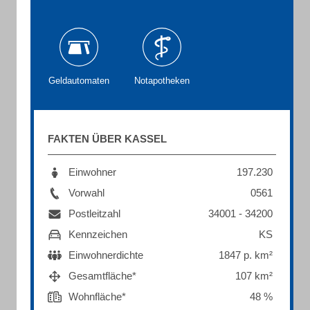
Geldautomaten
Notapotheken
FAKTEN ÜBER KASSEL
Einwohner
197.230
Vorwahl
0561
Postleitzahl
34001 - 34200
Kennzeichen
KS
Einwohnerdichte
1847 p. km²
Gesamtfläche*
107 km²
Wohnfläche*
48 %