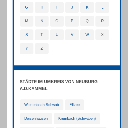
G
H
I
J
K
L
M
N
O
P
Q
R
S
T
U
V
W
X
Y
Z
STÄDTE IM UMKREIS VON NEUBURG
A.D.KAMMEL
Wiesenbach Schwab
Ellzee
Deisenhausen
Krumbach (Schwaben)