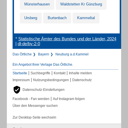
Münsterhausen
Waldstetten Kr Günzburg
Ursberg
Burtenbach
Kammeltal
*
Statistische Ämter des Bundes und der Länder, 2024
|
dl-de/by-2-0
Das Örtliche
Bayern
Neuburg a.d.Kammel
Ein Angebot Ihrer Verlage Das Örtliche.
|
|
|
Startseite
Suchbegriffe
Kontakt
Inhalte melden
|
|
Impressum
Nutzungsbedingungen
Datenschutz
Datenschutz-Einstellungen
|
Facebook - Fan werden
Auf Instagram folgen
Über den Messenger suchen
Zur Desktop-Seite wechseln