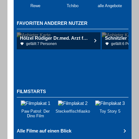
Rewe
Tchibo
alle Angebote
FAVORITEN ANDERER NUTZER
Hölzel Rüdiger Dr.med. Arzt für Orthopädie und Rheumatologie
Schnitzler Xave
gefällt 7 Personen
gefällt 6 Person
FILMSTARTS
Paw Patrol: Der
Steckerlfischfiasko
Toy Story 5
Dino Film
Alle Filme auf einen Blick