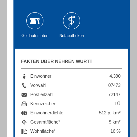
Geldautomaten
Notapotheken
FAKTEN ÜBER NEHREN WÜRTT
Einwohner
4.390
Vorwahl
07473
Postleitzahl
72147
Kennzeichen
TÜ
Einwohnerdichte
512 p. km²
Gesamtfläche*
9 km²
Wohnfläche*
16 %