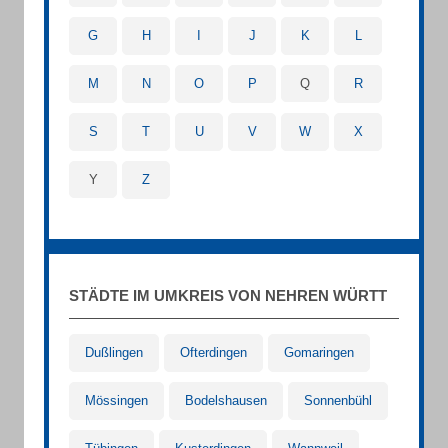
G
H
I
J
K
L
M
N
O
P
Q
R
S
T
U
V
W
X
Y
Z
STÄDTE IM UMKREIS VON NEHREN WÜRTT
Dußlingen
Ofterdingen
Gomaringen
Mössingen
Bodelshausen
Sonnenbühl