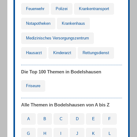
Feuerwehr
Polizei
Krankentransport
Notapotheken
Krankenhaus
Medizinisches Versorgungszentrum
Hausarzt
Kinderarzt
Rettungsdienst
Die Top 100 Themen in Bodelshausen
Friseure
Alle Themen in Bodelshausen von A bis Z
A
B
C
D
E
F
G
H
I
J
K
L