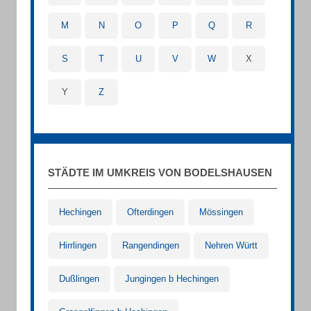
M
N
O
P
Q
R
S
T
U
V
W
X
Y
Z
STÄDTE IM UMKREIS VON BODELSHAUSEN
Hechingen
Ofterdingen
Mössingen
Hirrlingen
Rangendingen
Nehren Württ
Dußlingen
Jungingen b Hechingen