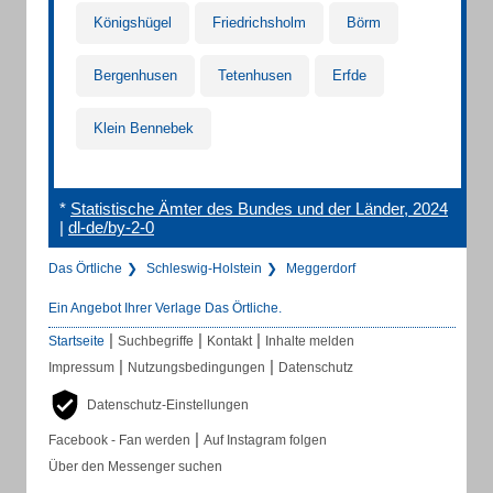
Königshügel
Friedrichsholm
Börm
Bergenhusen
Tetenhusen
Erfde
Klein Bennebek
*
Statistische Ämter des Bundes und der Länder, 2024
|
dl-de/by-2-0
Das Örtliche
Schleswig-Holstein
Meggerdorf
Ein Angebot Ihrer Verlage Das Örtliche.
|
|
|
Startseite
Suchbegriffe
Kontakt
Inhalte melden
|
|
Impressum
Nutzungsbedingungen
Datenschutz
Datenschutz-Einstellungen
|
Facebook - Fan werden
Auf Instagram folgen
Über den Messenger suchen