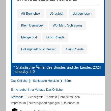
Alt Bennebek
Dörpstedt
Bergenhusen
Klein Bennebek
Wohlde b Schleswig
Meggerdorf
Groß Rheide
Hollingstedt b Schleswig
Klein Rheide
*
Statistische Ämter des Bundes und der Länder, 2024
|
dl-de/by-2-0
Das Örtliche
Schleswig-Holstein
Börm
Ein Angebot Ihrer Verlage Das Örtliche.
|
|
|
Startseite
Suchbegriffe
Kontakt
Inhalte melden
|
|
Impressum
Nutzungsbedingungen
Datenschutz