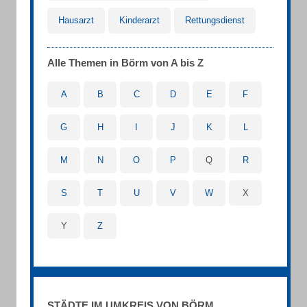
Hausarzt
Kinderarzt
Rettungsdienst
Alle Themen in Börm von A bis Z
A
B
C
D
E
F
G
H
I
J
K
L
M
N
O
P
Q
R
S
T
U
V
W
X
Y
Z
STÄDTE IM UMKREIS VON BÖRM