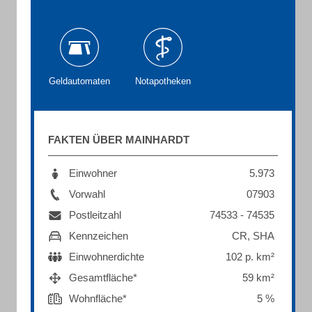
Geldautomaten
Notapotheken
FAKTEN ÜBER MAINHARDT
Einwohner
5.973
Vorwahl
07903
Postleitzahl
74533 - 74535
Kennzeichen
CR, SHA
Einwohnerdichte
102 p. km²
Gesamtfläche*
59 km²
Wohnfläche*
5 %