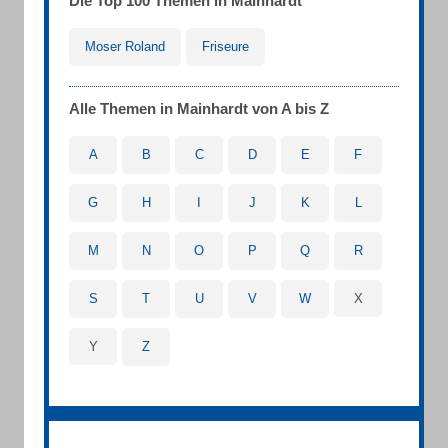
Die Top 100 Themen in Mainhardt
Moser Roland
Friseure
Alle Themen in Mainhardt von A bis Z
A
B
C
D
E
F
G
H
I
J
K
L
M
N
O
P
Q
R
S
T
U
V
W
X
Y
Z