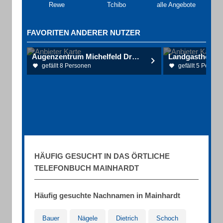
Rewe
Tchibo
alle Angebote
FAVORITEN ANDERER NUTZER
Augenzentrum Michelfeld Dres. Lamskemper & Kapp
Landgasthof Ad
gefällt 8 Personen
gefällt 5 Person
HÄUFIG GESUCHT IN DAS ÖRTLICHE
TELEFONBUCH MAINHARDT
Häufig gesuchte Nachnamen in Mainhardt
Bauer
Nägele
Dietrich
Schoch