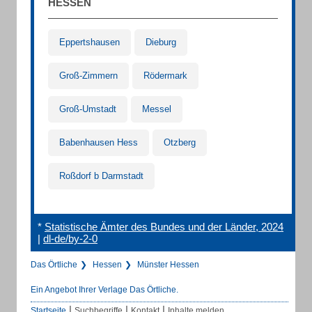
HESSEN
Eppertshausen
Dieburg
Groß-Zimmern
Rödermark
Groß-Umstadt
Messel
Babenhausen Hess
Otzberg
Roßdorf b Darmstadt
*
Statistische Ämter des Bundes und der Länder, 2024
|
dl-de/by-2-0
Das Örtliche
Hessen
Münster Hessen
Ein Angebot Ihrer Verlage Das Örtliche.
|
|
|
Startseite
Suchbegriffe
Kontakt
Inhalte melden