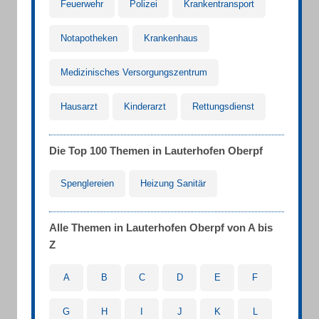
Feuerwehr
Polizei
Krankentransport
Notapotheken
Krankenhaus
Medizinisches Versorgungszentrum
Hausarzt
Kinderarzt
Rettungsdienst
Die Top 100 Themen in Lauterhofen Oberpf
Spenglereien
Heizung Sanitär
Alle Themen in Lauterhofen Oberpf von A bis
Z
A
B
C
D
E
F
G
H
I
J
K
L