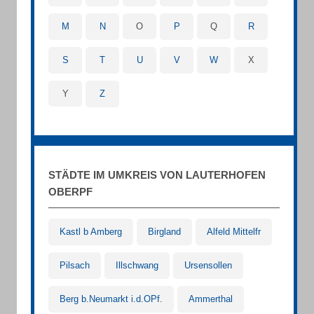
M
N
O
P
Q
R
S
T
U
V
W
X
Y
Z
STÄDTE IM UMKREIS VON LAUTERHOFEN
OBERPF
Kastl b Amberg
Birgland
Alfeld Mittelfr
Pilsach
Illschwang
Ursensollen
Berg b.Neumarkt i.d.OPf.
Ammerthal