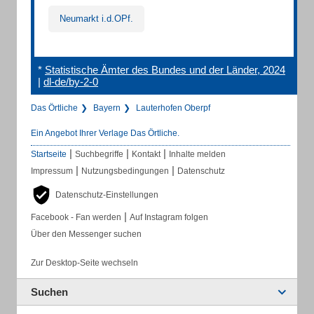
Neumarkt i.d.OPf.
*
Statistische Ämter des Bundes und der Länder, 2024
|
dl-de/by-2-0
Das Örtliche
Bayern
Lauterhofen Oberpf
Ein Angebot Ihrer Verlage Das Örtliche.
|
|
|
Startseite
Suchbegriffe
Kontakt
Inhalte melden
|
|
Impressum
Nutzungsbedingungen
Datenschutz
Datenschutz-Einstellungen
|
Facebook - Fan werden
Auf Instagram folgen
Über den Messenger suchen
Zur Desktop-Seite wechseln
Suchen