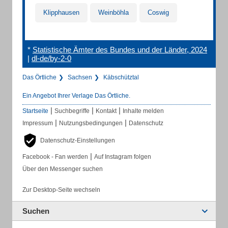
Klipphausen
Weinböhla
Coswig
*
Statistische Ämter des Bundes und der Länder, 2024
|
dl-de/by-2-0
Das Örtliche
Sachsen
Käbschütztal
Ein Angebot Ihrer Verlage Das Örtliche.
|
|
|
Startseite
Suchbegriffe
Kontakt
Inhalte melden
|
|
Impressum
Nutzungsbedingungen
Datenschutz
Datenschutz-Einstellungen
|
Facebook - Fan werden
Auf Instagram folgen
Über den Messenger suchen
Zur Desktop-Seite wechseln
Suchen