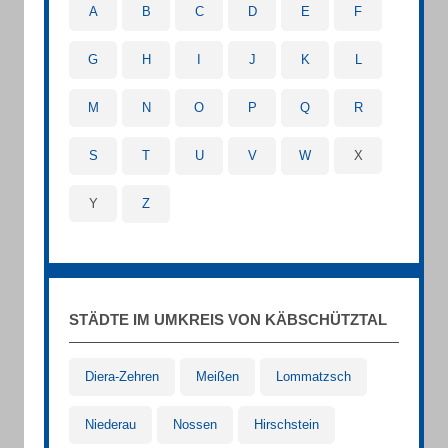
A
B
C
D
E
F
G
H
I
J
K
L
M
N
O
P
Q
R
S
T
U
V
W
X
Y
Z
STÄDTE IM UMKREIS VON KÄBSCHÜTZTAL
Diera-Zehren
Meißen
Lommatzsch
Niederau
Nossen
Hirschstein