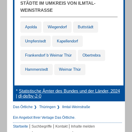
STÄDTE IM UMKREIS VON ILMTAL-
WEINSTRASSE
Apolda
Wiegendorf
Buttstädt
Umpferstedt
Kapellendorf
Frankendorf b Weimar Thür
Obertrebra
Hammerstedt
Weimar Thür
*
Statistische Ämter des Bundes und der Länder, 2024
|
dl-de/by-2-0
Das Örtliche
Thüringen
Ilmtal-Weinstraße
Ein Angebot Ihrer Verlage Das Örtliche.
|
|
|
Startseite
Suchbegriffe
Kontakt
Inhalte melden