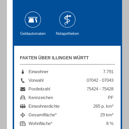
Geldautomaten
Notapotheken
FAKTEN ÜBER ILLINGEN WÜRTT
Einwohner
7.791
Vorwahl
07042 - 07043
Postleitzahl
75424 - 75428
Kennzeichen
PF
Einwohnerdichte
265 p. km²
Gesamtfläche*
29 km²
Wohnfläche*
8 %