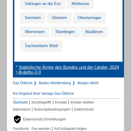
Vaihingen an der Enz
Mühlacker
Sersheim
Ötisheim
Oberriexingen
Wiernsheim
Eberdingen
Maulbronn
Sachsenheim Württ
*
Statistische Ämter des Bundes und der Länder, 2024
|
dl-de/by-2-0
Das Örtliche
Baden-Württemberg
Illingen Württ
Ein Angebot Ihrer Verlage Das Örtliche.
|
|
|
Startseite
Suchbegriffe
Kontakt
Inhalte melden
|
|
Impressum
Nutzungsbedingungen
Datenschutz
Datenschutz-Einstellungen
|
Facebook - Fan werden
Auf Instagram folgen