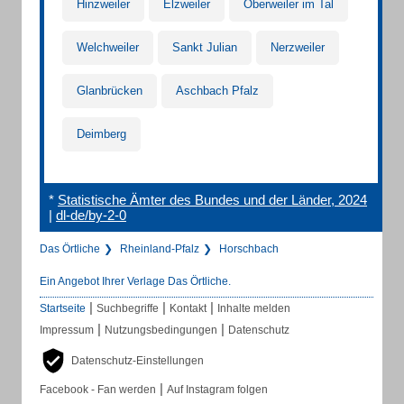
Hinzweiler
Elzweiler
Oberweiler im Tal
Welchweiler
Sankt Julian
Nerzweiler
Glanbrücken
Aschbach Pfalz
Deimberg
*
Statistische Ämter des Bundes und der Länder, 2024
|
dl-de/by-2-0
Das Örtliche
Rheinland-Pfalz
Horschbach
Ein Angebot Ihrer Verlage Das Örtliche.
|
|
|
Startseite
Suchbegriffe
Kontakt
Inhalte melden
|
|
Impressum
Nutzungsbedingungen
Datenschutz
Datenschutz-Einstellungen
|
Facebook - Fan werden
Auf Instagram folgen