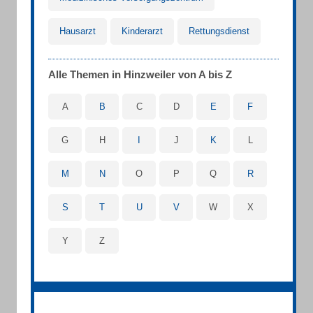
Hausarzt
Kinderarzt
Rettungsdienst
Alle Themen in Hinzweiler von A bis Z
A
B
C
D
E
F
G
H
I
J
K
L
M
N
O
P
Q
R
S
T
U
V
W
X
Y
Z