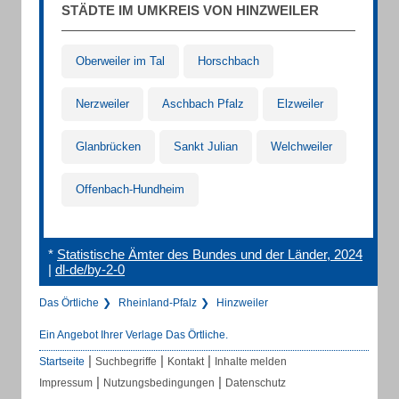
STÄDTE IM UMKREIS VON HINZWEILER
Oberweiler im Tal
Horschbach
Nerzweiler
Aschbach Pfalz
Elzweiler
Glanbrücken
Sankt Julian
Welchweiler
Offenbach-Hundheim
*
Statistische Ämter des Bundes und der Länder, 2024
|
dl-de/by-2-0
Das Örtliche
Rheinland-Pfalz
Hinzweiler
Ein Angebot Ihrer Verlage Das Örtliche.
|
|
|
Startseite
Suchbegriffe
Kontakt
Inhalte melden
|
|
Impressum
Nutzungsbedingungen
Datenschutz