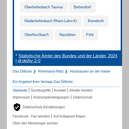
Obertiefenbach Taunus
Bettendorf
Niedertiefenbach Rhein-Lahn-Kr
Berndroth
Oberfischbach
Nastätten
Pohl
*
Statistische Ämter des Bundes und der Länder, 2024
|
dl-de/by-2-0
Das Örtliche
Rheinland-Pfalz
Holzhausen an der Haide
Ein Angebot Ihrer Verlage Das Örtliche.
|
|
|
Startseite
Suchbegriffe
Kontakt
Inhalte melden
|
|
Impressum
Nutzungsbedingungen
Datenschutz
Datenschutz-Einstellungen
|
Facebook - Fan werden
Auf Instagram folgen
Über den Messenger suchen