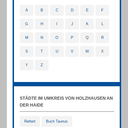
A
B
C
D
E
F
G
H
I
J
K
L
M
N
O
P
Q
R
S
T
U
V
W
X
Y
Z
STÄDTE IM UMKREIS VON HOLZHAUSEN AN
DER HAIDE
Rettert
Buch Taunus