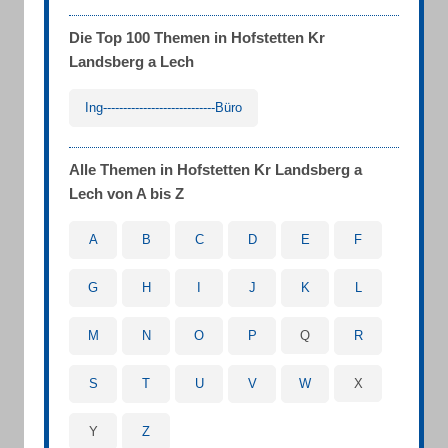
Die Top 100 Themen in Hofstetten Kr
Landsberg a Lech
Ing----------------------------Büro
Alle Themen in Hofstetten Kr Landsberg a
Lech von A bis Z
A
B
C
D
E
F
G
H
I
J
K
L
M
N
O
P
Q
R
S
T
U
V
W
X
Y
Z