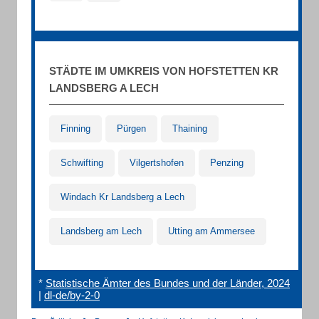
STÄDTE IM UMKREIS VON HOFSTETTEN KR
LANDSBERG A LECH
Finning
Pürgen
Thaining
Schwifting
Vilgertshofen
Penzing
Windach Kr Landsberg a Lech
Landsberg am Lech
Utting am Ammersee
*
Statistische Ämter des Bundes und der Länder, 2024
|
dl-de/by-2-0