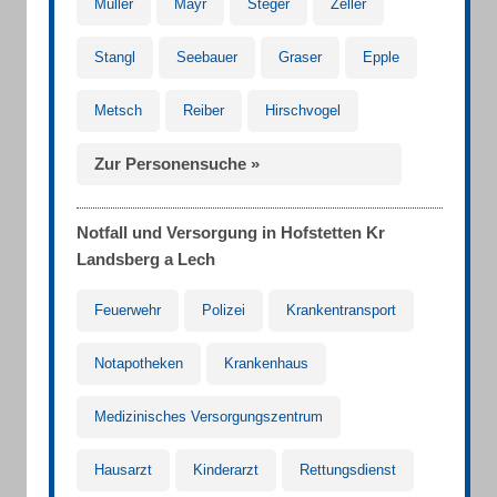
Müller
Mayr
Steger
Zeller
Stangl
Seebauer
Graser
Epple
Metsch
Reiber
Hirschvogel
Zur Personensuche »
Notfall und Versorgung in Hofstetten Kr
Landsberg a Lech
Feuerwehr
Polizei
Krankentransport
Notapotheken
Krankenhaus
Medizinisches Versorgungszentrum
Hausarzt
Kinderarzt
Rettungsdienst