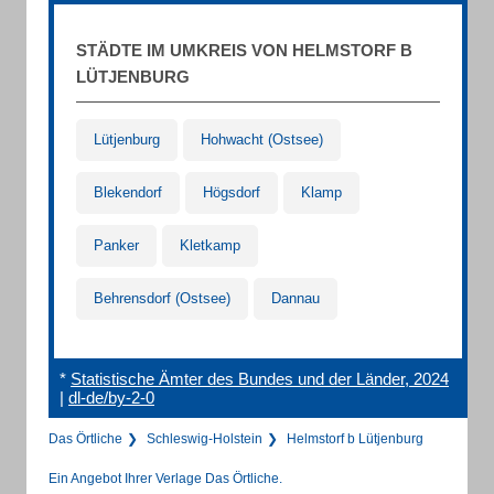
STÄDTE IM UMKREIS VON HELMSTORF B
LÜTJENBURG
Lütjenburg
Hohwacht (Ostsee)
Blekendorf
Högsdorf
Klamp
Panker
Kletkamp
Behrensdorf (Ostsee)
Dannau
*
Statistische Ämter des Bundes und der Länder, 2024
|
dl-de/by-2-0
Das Örtliche
Schleswig-Holstein
Helmstorf b Lütjenburg
Ein Angebot Ihrer Verlage Das Örtliche.