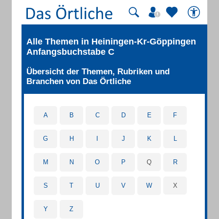
Alle Themen in Heiningen-Kr-Göppingen
Anfangsbuchstabe C
Übersicht der Themen, Rubriken und
Branchen von Das Örtliche
A
B
C
D
E
F
G
H
I
J
K
L
M
N
O
P
Q
R
S
T
U
V
W
X
Y
Z