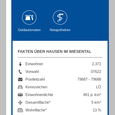
Geldautomaten
Notapotheken
FAKTEN ÜBER HAUSEN IM WIESENTAL
Einwohner
2.371
Vorwahl
07622
Postleitzahl
79687 - 79688
Kennzeichen
LÖ
Einwohnerdichte
461 p. km²
Gesamtfläche*
5 km²
Wohnfläche*
13 %