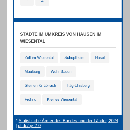
Y
Z
STÄDTE IM UMKREIS VON HAUSEN IM
WIESENTAL
Zell im Wiesental
Schopfheim
Hasel
Maulburg
Wehr Baden
Steinen Kr Lörrach
Häg-Ehrsberg
Fröhnd
Kleines Wiesental
*
Statistische Ämter des Bundes und der Länder, 2024
|
dl-de/by-2-0