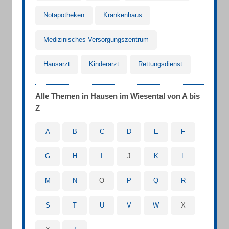
Notapotheken
Krankenhaus
Medizinisches Versorgungszentrum
Hausarzt
Kinderarzt
Rettungsdienst
Alle Themen in Hausen im Wiesental von A bis
Z
A
B
C
D
E
F
G
H
I
J
K
L
M
N
O
P
Q
R
S
T
U
V
W
X