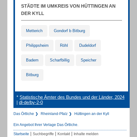
STÄDTE IM UMKREIS VON HÜTTINGEN AN
DER KYLL
Metterich
Gondorf b Bitburg
Philippsheim
Röhl
Dudeldorf
Badem
Scharfbillig
Speicher
Bitburg
*
Statistische Ämter des Bundes und der Länder, 2024
|
dl-de/by-2-0
Das Örtliche
Rheinland-Pfalz
Hüttingen an der Kyll
Ein Angebot Ihrer Verlage Das Örtliche.
|
|
|
Startseite
Suchbegriffe
Kontakt
Inhalte melden