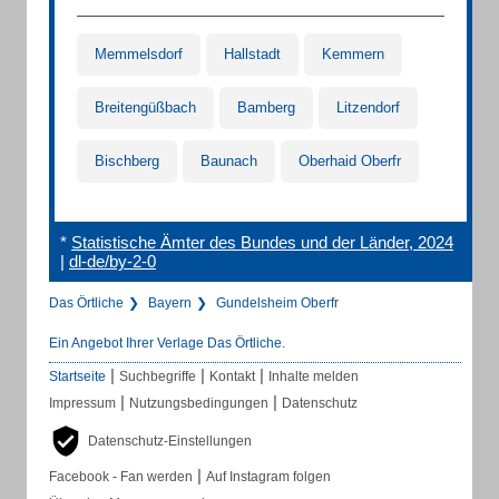
Memmelsdorf
Hallstadt
Kemmern
Breitengüßbach
Bamberg
Litzendorf
Bischberg
Baunach
Oberhaid Oberfr
*
Statistische Ämter des Bundes und der Länder, 2024
|
dl-de/by-2-0
Das Örtliche
Bayern
Gundelsheim Oberfr
Ein Angebot Ihrer Verlage Das Örtliche.
|
|
|
Startseite
Suchbegriffe
Kontakt
Inhalte melden
|
|
Impressum
Nutzungsbedingungen
Datenschutz
Datenschutz-Einstellungen
|
Facebook - Fan werden
Auf Instagram folgen