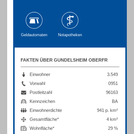
Geldautomaten
Notapotheken
FAKTEN ÜBER GUNDELSHEIM OBERFR
Einwohner
3.549
Vorwahl
0951
Postleitzahl
96163
Kennzeichen
BA
Einwohnerdichte
941 p. km²
Gesamtfläche*
4 km²
Wohnfläche*
29 %