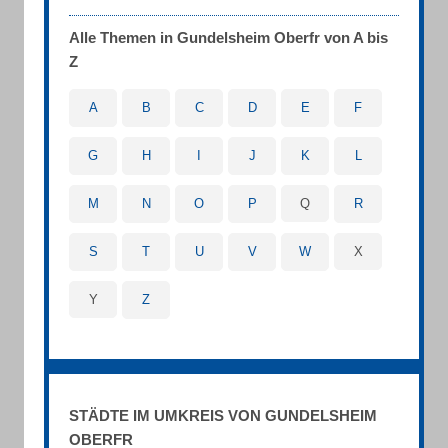
Alle Themen in Gundelsheim Oberfr von A bis
Z
A
B
C
D
E
F
G
H
I
J
K
L
M
N
O
P
Q
R
S
T
U
V
W
X
Y
Z
STÄDTE IM UMKREIS VON GUNDELSHEIM
OBERFR