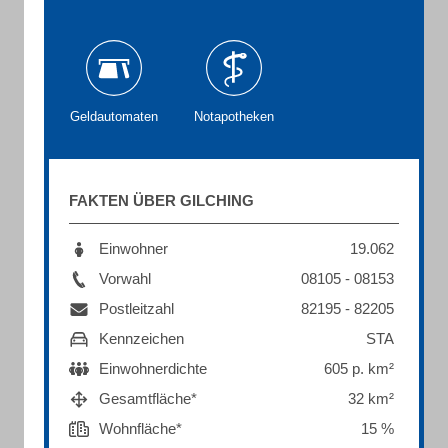
Geldautomaten
Notapotheken
FAKTEN ÜBER GILCHING
Einwohner
19.062
Vorwahl
08105 - 08153
Postleitzahl
82195 - 82205
Kennzeichen
STA
Einwohnerdichte
605 p. km²
Gesamtfläche*
32 km²
Wohnfläche*
15 %