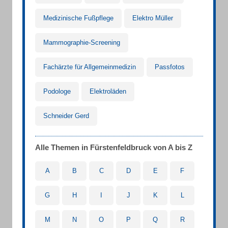
Medizinische Fußpflege
Elektro Müller
Mammographie-Screening
Fachärzte für Allgemeinmedizin
Passfotos
Podologe
Elektroläden
Schneider Gerd
Alle Themen in Fürstenfeldbruck von A bis Z
A
B
C
D
E
F
G
H
I
J
K
L
M
N
O
P
Q
R