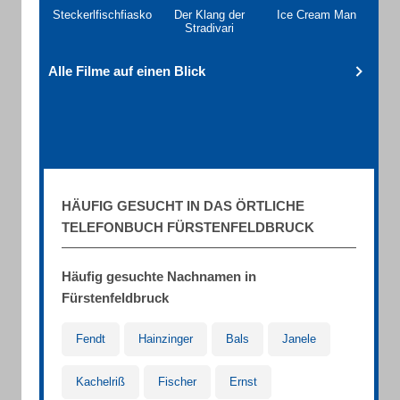
Steckerlfischfiasko
Der Klang der
Ice Cream Man
Stradivari
Alle Filme auf einen Blick
HÄUFIG GESUCHT IN DAS ÖRTLICHE
TELEFONBUCH FÜRSTENFELDBRUCK
Häufig gesuchte Nachnamen in
Fürstenfeldbruck
Fendt
Hainzinger
Bals
Janele
Kachelriß
Fischer
Ernst