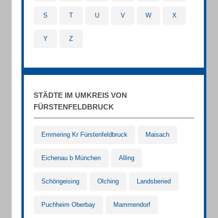
S
T
U
V
W
X
Y
Z
STÄDTE IM UMKREIS VON
FÜRSTENFELDBRUCK
Emmering Kr Fürstenfeldbruck
Maisach
Eichenau b München
Alling
Schöngeising
Olching
Landsberied
Puchheim Oberbay
Mammendorf