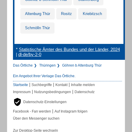
Altenburg Thür
Rositz
Kriebitzsch
Schmölln Thür
*
Statistische Ämter des Bundes und der Länder, 2024
|
dl-de/by-2-0
Das Örtliche
Thüringen
Göhren b Altenburg Thür
Ein Angebot Ihrer Verlage Das Örtliche.
|
|
|
Startseite
Suchbegriffe
Kontakt
Inhalte melden
|
|
Impressum
Nutzungsbedingungen
Datenschutz
Datenschutz-Einstellungen
|
Facebook - Fan werden
Auf Instagram folgen
Über den Messenger suchen
Zur Desktop-Seite wechseln