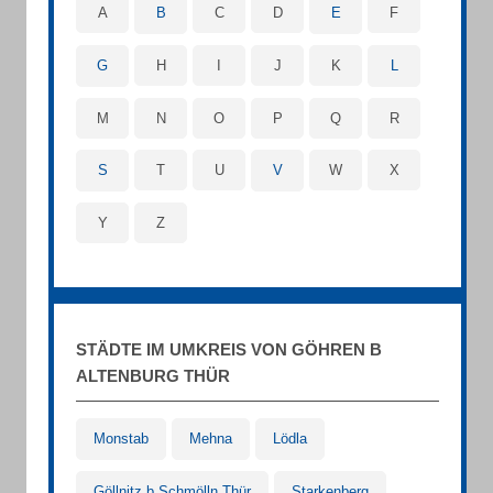
A
B
C
D
E
F
G
H
I
J
K
L
M
N
O
P
Q
R
S
T
U
V
W
X
Y
Z
STÄDTE IM UMKREIS VON GÖHREN B
ALTENBURG THÜR
Monstab
Mehna
Lödla
Göllnitz b Schmölln Thür
Starkenberg