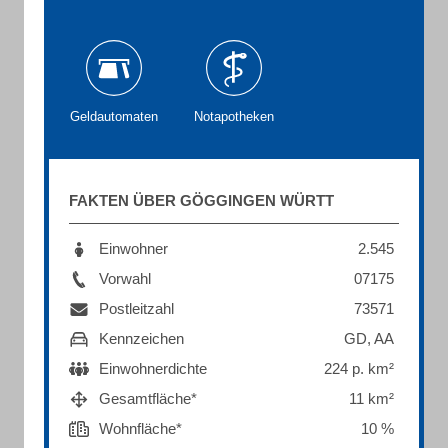
Geldautomaten
Notapotheken
FAKTEN ÜBER GÖGGINGEN WÜRTT
Einwohner
2.545
Vorwahl
07175
Postleitzahl
73571
Kennzeichen
GD, AA
Einwohnerdichte
224 p. km²
Gesamtfläche*
11 km²
Wohnfläche*
10 %