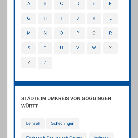
A
B
C
D
E
F
G
H
I
J
K
L
M
N
O
P
Q
R
S
T
U
V
W
X
Y
Z
STÄDTE IM UMKREIS VON GÖGGINGEN
WÜRTT
Leinzell
Schechingen