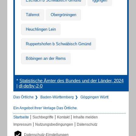
Eschach b Schwäbisch Gmünd
Iggingen
Täferrot
Obergröningen
Heuchlingen Lein
Ruppertshofen b Schwäbisch Gmünd
Böbingen an der Rems
*
Statistische Ämter des Bundes und der Länder, 2024
|
dl-de/by-2-0
Das Örtliche
Baden-Württemberg
Göggingen Württ
Ein Angebot Ihrer Verlage Das Örtliche.
|
|
|
Startseite
Suchbegriffe
Kontakt
Inhalte melden
|
|
Impressum
Nutzungsbedingungen
Datenschutz
Datenschutz-Einstellungen