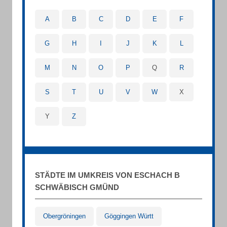
A
B
C
D
E
F
G
H
I
J
K
L
M
N
O
P
Q
R
S
T
U
V
W
X
Y
Z
STÄDTE IM UMKREIS VON ESCHACH B
SCHWÄBISCH GMÜND
Obergröningen
Göggingen Württ