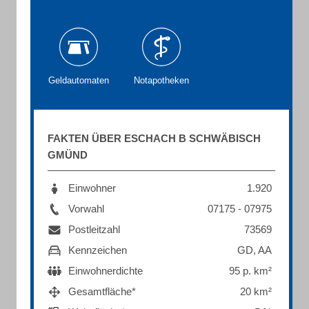
Geldautomaten
Notapotheken
FAKTEN ÜBER ESCHACH B SCHWÄBISCH
GMÜND
Einwohner
1.920
Vorwahl
07175 - 07975
Postleitzahl
73569
Kennzeichen
GD, AA
Einwohnerdichte
95 p. km²
Gesamtfläche*
20 km²