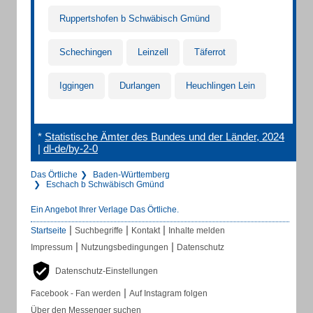
Ruppertshofen b Schwäbisch Gmünd
Schechingen
Leinzell
Täferrot
Iggingen
Durlangen
Heuchlingen Lein
*
Statistische Ämter des Bundes und der Länder, 2024
|
dl-de/by-2-0
Das Örtliche
Baden-Württemberg
Eschach b Schwäbisch Gmünd
Ein Angebot Ihrer Verlage Das Örtliche.
|
|
|
Startseite
Suchbegriffe
Kontakt
Inhalte melden
|
|
Impressum
Nutzungsbedingungen
Datenschutz
Datenschutz-Einstellungen
|
Facebook - Fan werden
Auf Instagram folgen
Über den Messenger suchen