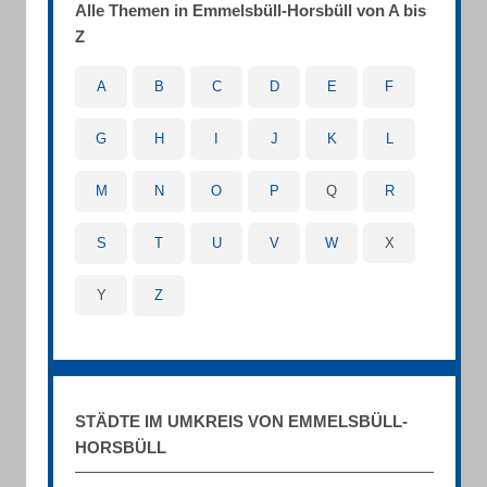
Alle Themen in Emmelsbüll-Horsbüll von A bis
Z
A
B
C
D
E
F
G
H
I
J
K
L
M
N
O
P
Q
R
S
T
U
V
W
X
Y
Z
STÄDTE IM UMKREIS VON EMMELSBÜLL-
HORSBÜLL