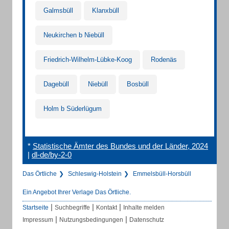
Galmsbüll
Klanxbüll
Neukirchen b Niebüll
Friedrich-Wilhelm-Lübke-Koog
Rodenäs
Dagebüll
Niebüll
Bosbüll
Holm b Süderlügum
*
Statistische Ämter des Bundes und der Länder, 2024
|
dl-de/by-2-0
Das Örtliche
Schleswig-Holstein
Emmelsbüll-Horsbüll
Ein Angebot Ihrer Verlage Das Örtliche.
|
|
|
Startseite
Suchbegriffe
Kontakt
Inhalte melden
|
|
Impressum
Nutzungsbedingungen
Datenschutz