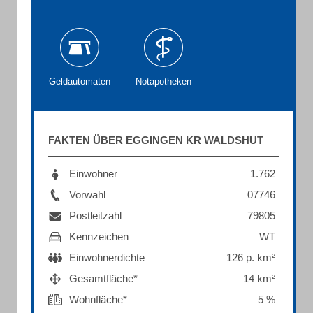
Geldautomaten
Notapotheken
FAKTEN ÜBER EGGINGEN KR WALDSHUT
Einwohner
1.762
Vorwahl
07746
Postleitzahl
79805
Kennzeichen
WT
Einwohnerdichte
126 p. km²
Gesamtfläche*
14 km²
Wohnfläche*
5 %