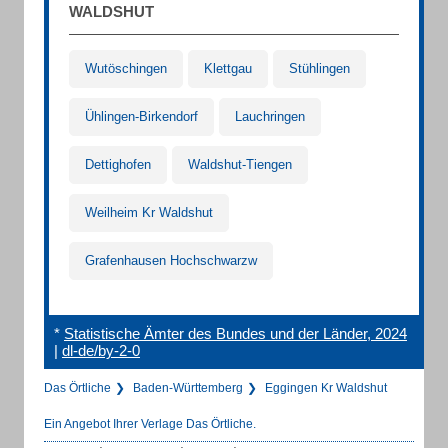
WALDSHUT
Wutöschingen
Klettgau
Stühlingen
Ühlingen-Birkendorf
Lauchringen
Dettighofen
Waldshut-Tiengen
Weilheim Kr Waldshut
Grafenhausen Hochschwarzw
*
Statistische Ämter des Bundes und der Länder, 2024
|
dl-de/by-2-0
Das Örtliche
Baden-Württemberg
Eggingen Kr Waldshut
Ein Angebot Ihrer Verlage Das Örtliche.