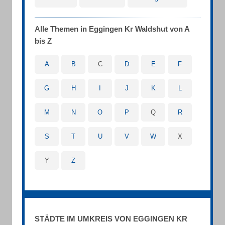
Alle Themen in Eggingen Kr Waldshut von A
bis Z
A
B
C
D
E
F
G
H
I
J
K
L
M
N
O
P
Q
R
S
T
U
V
W
X
Y
Z
STÄDTE IM UMKREIS VON EGGINGEN KR