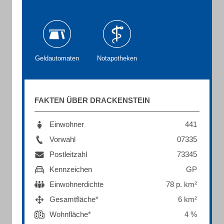
Geldautomaten
Notapotheken
FAKTEN ÜBER DRACKENSTEIN
Einwohner
441
Vorwahl
07335
Postleitzahl
73345
Kennzeichen
GP
Einwohnerdichte
78 p. km²
Gesamtfläche*
6 km²
Wohnfläche*
4 %