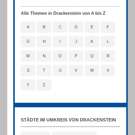
Alle Themen in Drackenstein von A bis Z
A
B
C
D
E
F
G
H
I
J
K
L
M
N
O
P
Q
R
S
T
U
V
W
X
Y
Z
STÄDTE IM UMKREIS VON DRACKENSTEIN