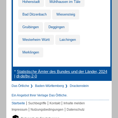
Hohenstadt
Mühlhausen im Täle
Bad Ditzenbach
Wiesensteig
Gruibingen
Deggingen
Westerheim Württ
Laichingen
Merklingen
*
Statistische Ämter des Bundes und der Länder, 2024
|
dl-de/by-2-0
Das Örtliche
Baden-Württemberg
Drackenstein
Ein Angebot Ihrer Verlage Das Örtliche.
|
|
|
Startseite
Suchbegriffe
Kontakt
Inhalte melden
|
|
Impressum
Nutzungsbedingungen
Datenschutz