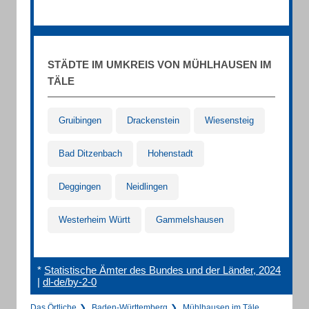
STÄDTE IM UMKREIS VON MÜHLHAUSEN IM
TÄLE
Gruibingen
Drackenstein
Wiesensteig
Bad Ditzenbach
Hohenstadt
Deggingen
Neidlingen
Westerheim Württ
Gammelshausen
*
Statistische Ämter des Bundes und der Länder, 2024
|
dl-de/by-2-0
Das Örtliche
Baden-Württemberg
Mühlhausen im Täle