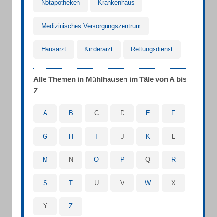
Notapotheken
Krankenhaus
Medizinisches Versorgungszentrum
Hausarzt
Kinderarzt
Rettungsdienst
Alle Themen in Mühlhausen im Täle von A bis
Z
A
B
C
D
E
F
G
H
I
J
K
L
M
N
O
P
Q
R
S
T
U
V
W
X
Y
Z