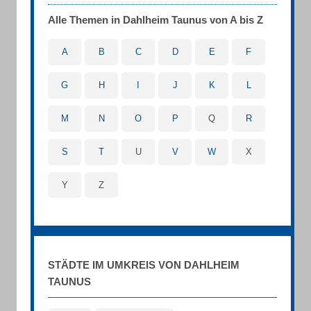
Alle Themen in Dahlheim Taunus von A bis Z
A
B
C
D
E
F
G
H
I
J
K
L
M
N
O
P
Q
R
S
T
U
V
W
X
Y
Z
STÄDTE IM UMKREIS VON DAHLHEIM
TAUNUS