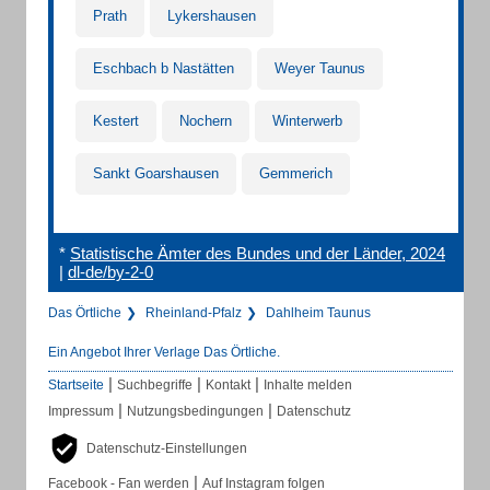
Prath
Lykershausen
Eschbach b Nastätten
Weyer Taunus
Kestert
Nochern
Winterwerb
Sankt Goarshausen
Gemmerich
*
Statistische Ämter des Bundes und der Länder, 2024
|
dl-de/by-2-0
Das Örtliche
Rheinland-Pfalz
Dahlheim Taunus
Ein Angebot Ihrer Verlage Das Örtliche.
|
|
|
Startseite
Suchbegriffe
Kontakt
Inhalte melden
|
|
Impressum
Nutzungsbedingungen
Datenschutz
Datenschutz-Einstellungen
|
Facebook - Fan werden
Auf Instagram folgen